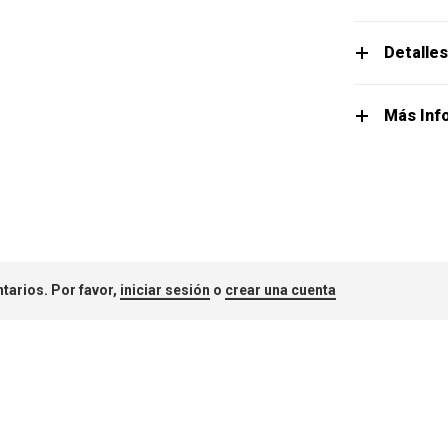
Detalle
Más Inf
tarios. Por favor,
iniciar sesión
o
crear una cuenta