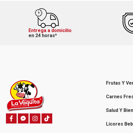
Entrega a domicilio
en 24 horas*
Frutas Y Ve
Carnes Fre
Salud Y Bie
f
f
i
T
a
a
n
i
Licores Beb
c
c
s
k
e
e
t
t