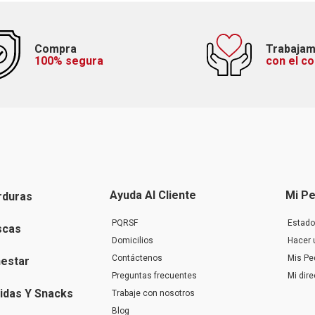
Compra
Trabaja
100% segura
con el c
Ayuda Al Cliente
Mi Pe
rduras
PQRSF
Estado
scas
Domicilios
Hacer 
Contáctenos
Mis Pe
nestar
Preguntas frecuentes
Mi dir
idas Y Snacks
Trabaje con nosotros
Blog