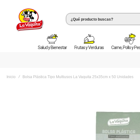
Salud y Bienestar
Frutas y Verduras
Carne, Pollo y P
Inicio
Bolsa Plástica Tipo Multiusos La Vaquita 25x35cm x 50 Unidades
Saltar
al
final
de
la
galería
de
imágenes