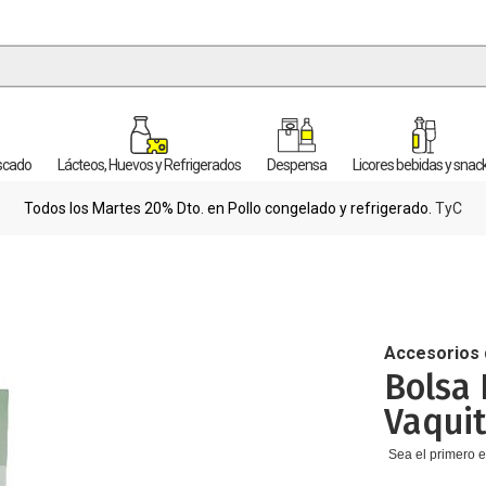
escado
Lácteos, Huevos y Refrigerados
Despensa
Licores bebidas y snac
Todos los Martes 20% Dto. en Pollo congelado y refrigerado.
TyC
Accesorios 
Bolsa 
Vaqui
Sea el primero e