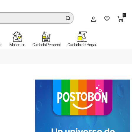
0
Mi cuenta
ks
Mascotas
Cuidado Personal
Cuidado del Hogar