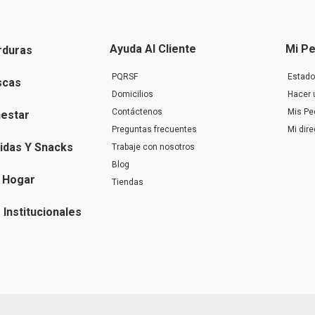
Ayuda Al Cliente
Mi Pe
rduras
PQRSF
Estado
scas
Domicilios
Hacer 
Contáctenos
Mis Pe
nestar
Preguntas frecuentes
Mi dir
idas Y Snacks
Trabaje con nosotros
Blog
 Hogar
Tiendas
Institucionales