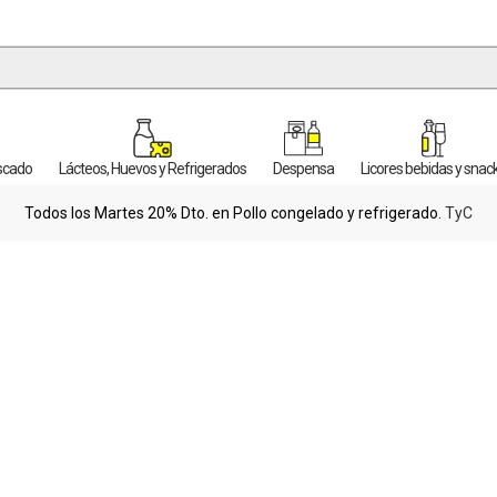
escado
Lácteos, Huevos y Refrigerados
Despensa
Licores bebidas y snac
Todos los Martes 20% Dto. en Pollo congelado y refrigerado.
TyC