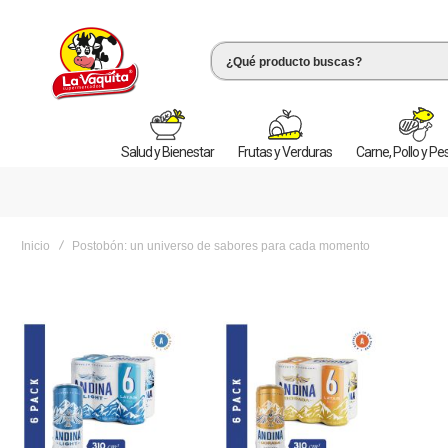
Salud y Bienestar
Frutas y Verduras
Carne, Pollo y P
Inicio
Postobón: un universo de sabores para cada momento